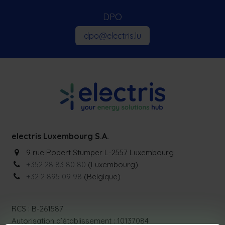
DPO
dpo@electris.lu
electris Luxembourg S.A.
9 rue Robert Stumper L-2557 Luxembourg
+352 28 83 80 80
(Luxembourg)
+32 2 895 09 98
(Belgique)
RCS : B-261587
Autorisation d’établissement : 10137084