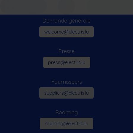
Demande générale
welcome@electris.lu
Presse
press​​@electris.lu
Fournisseurs
suppliers@electris.lu
Roaming
roaming@electris.lu