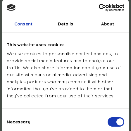
TVA : LU33537523
Consent
Details
About
This website uses cookies
We use cookies to personalise content and ads, to
provide social media features and to analyse our
Numéros TVA étrangers :
traffic. We also share information about your use of
Autriche : ATU78974139
our site with our social media, advertising and
Belgique : BE0794.704.469
analytics partners who may combine it with other
Suisse : CHE-158.578.848 IVA
information that you’ve provided to them or that
Allemagne : DE359254395
they’ve collected from your use of their services.
Danemark : DK13339317
France : FR63919505503
Royaume-Uni : GB368476742
Consent
Italie : IT00349059998
Necessary
Selection
Pays-Bas : NL827221344B01