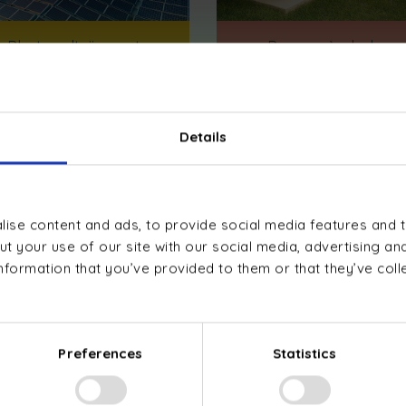
Photovoltaïque et
Pompe à chaleur
batteries
Details
ise content and ads, to provide social media features and t
t your use of our site with our social media, advertising an
nformation that you’ve provided to them or that they’ve col
ion énergétique durable
par electris L
Preferences
Statistics