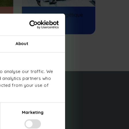
Leasing énergétique
About
o analyse our traffic. We
d analytics partners who
lected from your use of
uxembourg
Marketing