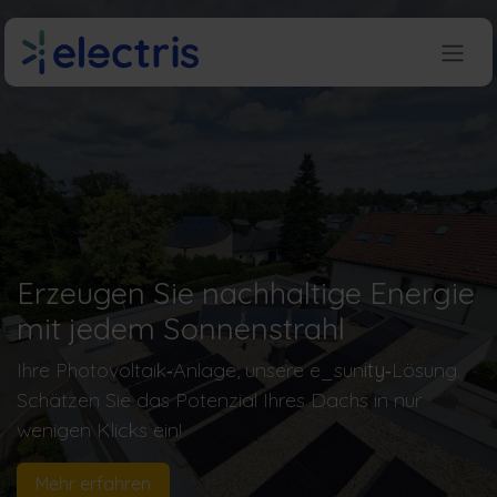
Zum Inhalt springen
Erzeugen Sie nachhaltige Energie
mit jedem Sonnenstrahl
Ihre Photovoltaik‑Anlage, unsere e_sun
ity
‑Lösung.
Schätzen Sie das Potenzial Ihres Dachs in nur
wenigen Klicks ein!
Mehr erfahren