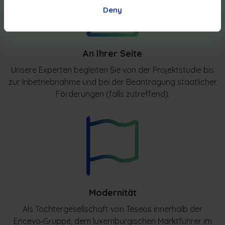
Deny
An Ihrer Seite
Unsere Experten begleiten Sie von der Projektstudie bis
zur Inbetriebnahme und bei der Beantragung staatlicher
Förderungen (falls zutreffend).
Modernität
Als Tochtergesellschaft von Teseos innerhalb der
Encevo‑Gruppe, dem luxemburgischen Marktführer im