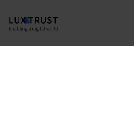
9, rue Robert Stumper • L-2557 Luxembourg
+352 28 83 80 80
welcome@electris.lu