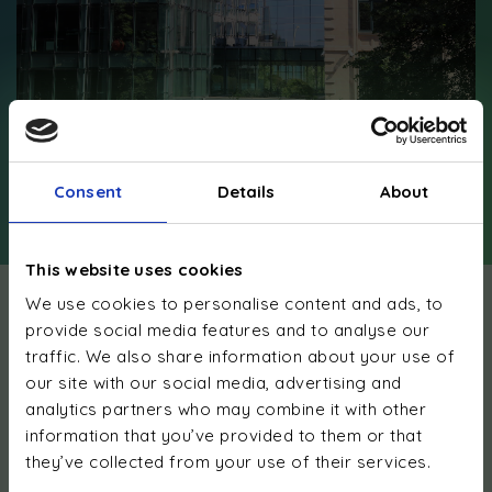
Geschäftskunden / Verwaltung
Consent
Details
About
This website uses cookies
We use cookies to personalise content and ads, to
provide social media features and to analyse our
Nachhaltiges
traffic. We also share information about your use of
Energiemanagement
our site with our social media, advertising and
analytics partners who may combine it with other
Wir begleiten Privatpersonen, Unternehmen,
information that you’ve provided to them or that
Hausverwaltungen und Gemeinden bei ihren
Energie­
they’ve collected from your use of their services.
transformations­projekten
und bieten