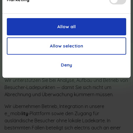
Hause sowie die entsprechenden Kosten
berücksichtigen.
Sie erstellen auf Wunsch Statistiken, Warnmeldungen
Allow all
und importieren die Daten in Ihre Unternehmenssysteme.
Allow selection
Besucher‑Ladestationen
Deny
Willkommen heißen heißt überzeugen
Wir unterstützen Sie bei Analyse, Aufbau und Betrieb von
Besucher‑Ladepunkten — damit Sie sich nicht um
Abrechnung und Überwachung kümmern müssen.
Wir übernehmen Betrieb, Integration in unsere
e_mobil
ity
‑Plattform sowie den Zugang für
ausländische Besucher ohne lokale Ladekarte. In
bestimmten Fällen beteiligt sich electris auch an einer