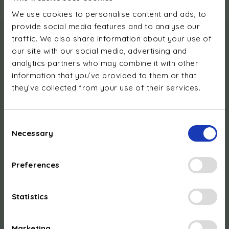
We use cookies to personalise content and ads, to
provide social media features and to analyse our
traffic. We also share information about your use of
our site with our social media, advertising and
analytics partners who may combine it with other
information that you’ve provided to them or that
they’ve collected from your use of their services.
Consent
Steuerung & Reporting
Necessary
Selection
Präzise und individuell anpassbare Daten
Preferences
electris hat e_mobil
ity
entwickelt, eine integrierte
Lösung, mit der Sie den Stromverbrauch Ihrer
Statistics
Mitarbeitenden überwachen und verwalten können:
monatliche Berichte pro Fahrer, die Ladevorgänge im
Unternehmen, an öffentlichen Ladestationen und zu
Marketing