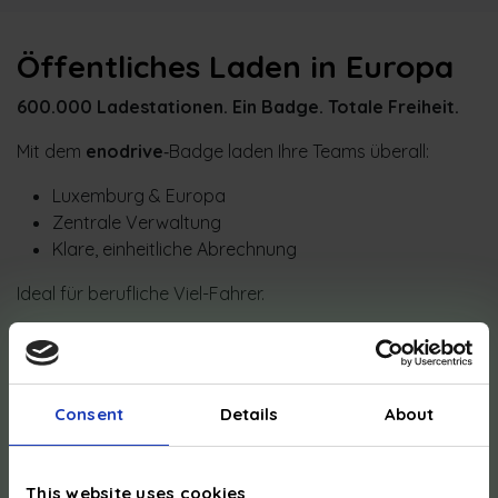
Öffentliches Laden in Europa
600.000 Ladestationen. Ein Badge. Totale Freiheit.
Mit dem
enodrive
‑Badge laden Ihre Teams überall:
Luxemburg & Europa
Zentrale Verwaltung
Klare, einheitliche Abrechnung
Ideal für berufliche Viel-Fahrer.
Consent
Details
About
This website uses cookies