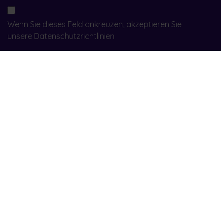
Wenn Sie dieses Feld ankreuzen, akzeptieren Sie
unsere
Datenschutzrichtlinien
Anfrage absenden
9, rue Robert Stumper • L-2557 Luxembourg
+352 28 83 80 80
welcome@electris.lu