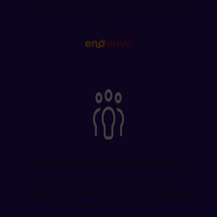
ganz unkompliziert. Ein Badge. Grenzenlose
Mobilität.
Ultrafluides Management für Ihre Teams
Ladeverfolgung, Erstattungen, Reporting,
zentralisierte Abrechnung… Alles wird vereinfacht,
nichts dem Zufall überlassen.