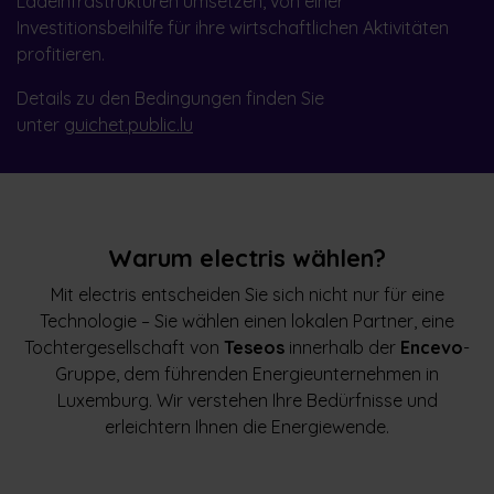
Ladeinfrastrukturen umsetzen, von einer
Investitionsbeihilfe für ihre wirtschaftlichen Aktivitäten
profitieren.
Details zu den Bedingungen finden Sie
unter
guichet.public.lu
Warum electris wählen?
Mit electris entscheiden Sie sich nicht nur für eine
Technologie – Sie wählen einen lokalen Partner, eine
Tochtergesellschaft von
Teseos
innerhalb der
Encevo
-
Gruppe, dem führenden Energieunternehmen in
Luxemburg. Wir verstehen Ihre Bedürfnisse und
erleichtern Ihnen die Energiewende.