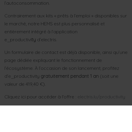
l’autoconsommation.
Contrairement aux kits « prêts à l’emploi » disponibles sur
le marché, notre HEMS est plus personnalisé et
entièrement intégré à l’application
e_productiv
ity
d’electris.
Un formulaire de contact est déjà disponible, ainsi qu’une
page dédiée expliquant le fonctionnement de
l’écosystème. À l’occasion de son lancement, profitez
d’e_productivity
gratuitement pendant 1 an
(soit une
valeur de 419,40 €).
Cliquez ici pour accéder à l'offre :
electris.lu/productivity