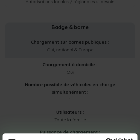
Autorisations locales / régionales si besoin
Badge & borne
Chargement sur bornes publiques :
Oui, national & Europe
Chargement à domicile :
Oui
Nombre possible de véhicules en charge
simultanément :
1
Utilisateurs :
Toute la famille
Puissance de chargement :
min 3,7 kW et max 11 kW (puissance opt. 22 kW selon