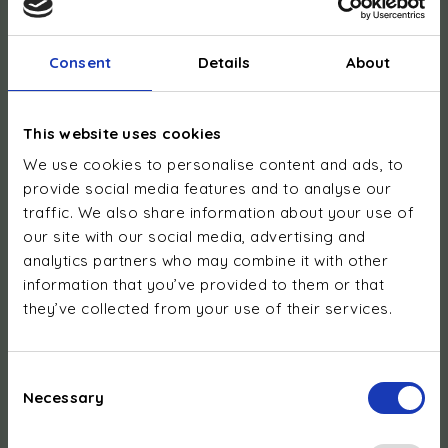
possibilités)*
Consent
Details
About
Suivi des consommations et gestion des coûts :
Consommations sur bornes publiques et à domicile
Remboursement des charges :
This website uses cookies
Oui, via votre loueur, vous récupérez le montant de vos
We use cookies to personalise content and ads, to
charges à domicile chaque mois
provide social media features and to analyse our
traffic. We also share information about your use of
Installation électrique :
our site with our social media, advertising and
Câblage fixe / Prise type 2
analytics partners who may combine it with other
Longueur de câble :
information that you’ve provided to them or that
Câble fixe 7,50 m ou sans, en fonction du modèle.
En
they’ve collected from your use of their services.
France, borne sans câble (avec obturateur) – aucun câble
fourni, usage d’un câble 32 A recommandé
Consent
Contraintes légales :
Necessary
Selection
Autorisation gestionnaire de réseau et raccordement
Smarty (L), certification organisme agréé (B),