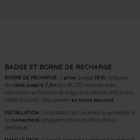
BADGE ET BORNE DE RECHARGE
BORNE DE RECHARGE :
1
prise
, badge
RFID
,
longueur
de
câble jusqu’à 7,5m
(LU, BE, DE)
ou prise avec
obturateur en fonction du pays d'installation (FR) (sans
câble attaché).
Chargement
en toute sécurité
INSTALLATION :
L’installation est soumise au préalable à
un
homecheck
(analyse technique) d’installation
électrique
DANS LE PACK :
Ce pack standard comprend le matériel