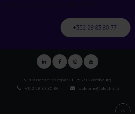
Notre équipe est joignable 24/7 !
+352 28 83 80 77
9, rue Robert Stumper • L-2557 Luxembourg
+352 28 83 80 80
welcome@electris.lu
Conditions Générales de Vente
Conditions Générales
•
d'Utilisation
•
Conditions Générales d’Achat
​
Politique
•