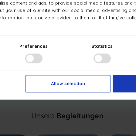
Ö
+352 28 83 80 80
(Luxemburg)
ise content and ads, to provide social media features and t
B
+32 2 895 09 98
(Belgien)
t your use of our site with our social media, advertising an
S
nformation that you’ve provided to them or that they’ve col
D
RCS: B-261587
D
Betriebsgenehmigung: 10137084
F
MwSt.: LU33537523
V
Preferences
Statistics
I
N
P
Allow selection
Unsere
Begleitungen
: