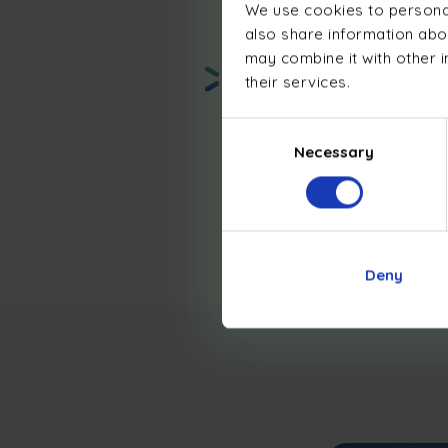
We use cookies to personal
also share information abou
may combine it with other i
their services.
Consent
Necessary
Selection
Deny