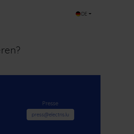
Login
Contact
DE
eren?
Presse
press​​@electris.lu