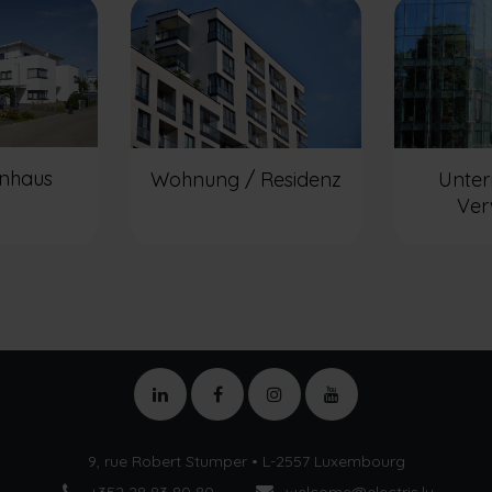
enhaus
Wohnung / Residenz
Unte
Ver
9, rue Robert Stumper • L-2557 Luxembourg