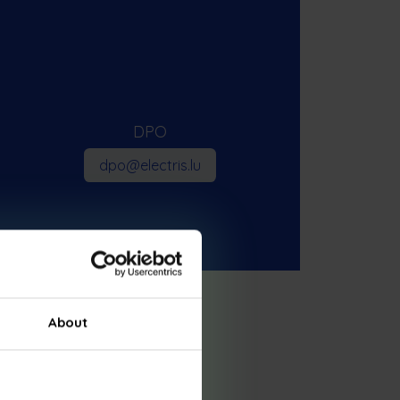
DPO
dpo@electris.lu
About
usländische Umsatzsteuer-
dentifikationsnummern: