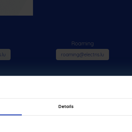
Roaming
.lu
roaming@electris.lu
Details
electris Luxembourg S.A.
A
I
9 rue Robert Stumper, L-2557 Luxemburg