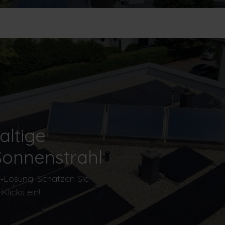
Unsere Energielösungen
News
Jobs
altige
Sonnenstrahl
y
‑Lösung. Schätzen Sie
Klicks ein!