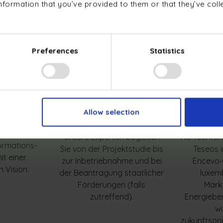
nformation that you’ve provided to them or that they’ve col
ie­transformations­projekten
und bieten End‑to‑End‑Lösung
astrukturnetze, Photovoltaikanlagen, Wärmepumpen, Batterie
gemeinschaften und Optimierungstools für das Energieman
Preferences
Statistics
Allow selection
agement
An Ihrer Seite
Mod
ie bei Ihren
Unsere Experten begleiten
Als Tochter
ormations­
Sie von der Projektstudie bis
Teseos 
it einer
zur Inbetriebnahme und bei
Encevo‑
 Vision.
der Beantragung staatlicher
luxem
Förderungen (falls
Mark
zutreffend).
Energieber
wi
zukunftsori