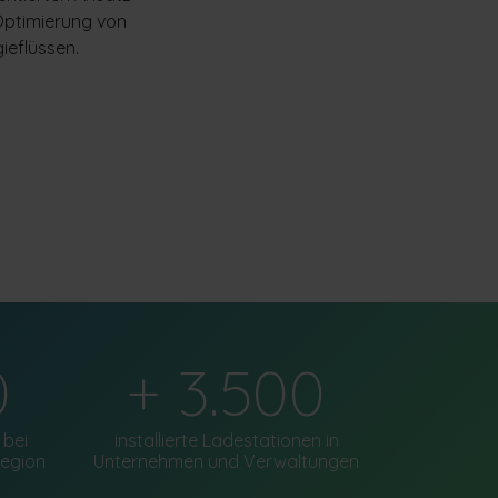
Optimierung von
ieflüssen.
0
+ 3.500
 bei
installierte Ladestationen in
region
Unternehmen und Verwaltungen