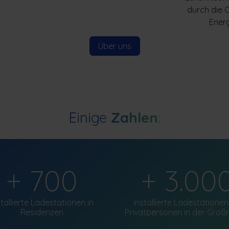
durch die 
Energ
Über uns​​​​
Einige
Zahlen
:
+ 700
+ 3.00
stallierte Ladestationen in
installierte Ladestationen
Residenzen
Privatpersonen in der Groß