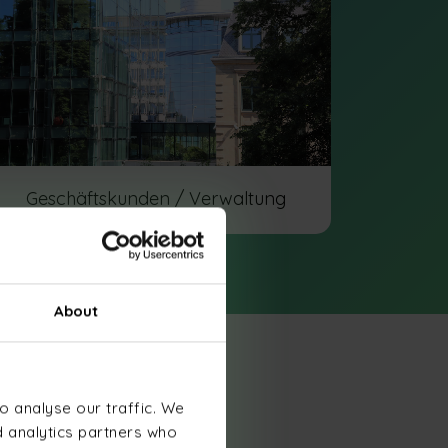
Geschäftskunden / Verwaltung
About
t
o analyse our traffic. We
d analytics partners who
den bei ihren