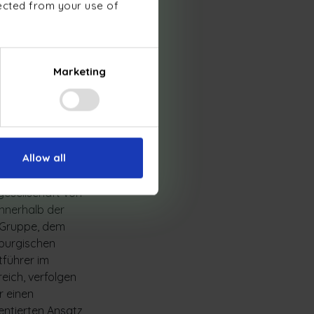
lected from your use of
en wie
speicher,
agement.
Marketing
Allow all
ernität
gesellschaft von
innerhalb der
Gruppe, dem
burgischen
tführer im
eich, verfolgen
r einen
entierten Ansatz