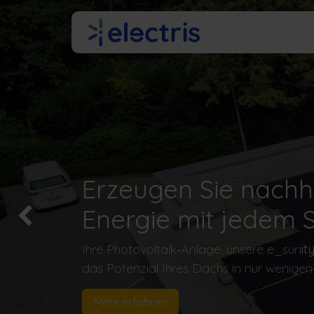
Zum Inhalt springen
Über uns
Erzeugen Sie nachh
Energie mit jedem 
Précédent
Ihre Photovoltaik‑Anlage, unsere e_sun
it
das Potenzial Ihres Dachs in nur wenigen 
Mehr erfahren