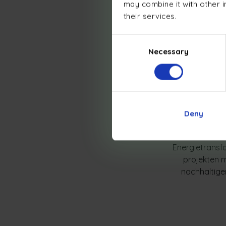
may combine it with other i
Energ
their services.
Ladeinfr
Energie
Consent
Necessary
Selection
Deny
Projektman
Wir begleiten S
Energie­transf
projekten m
nachhaltigen