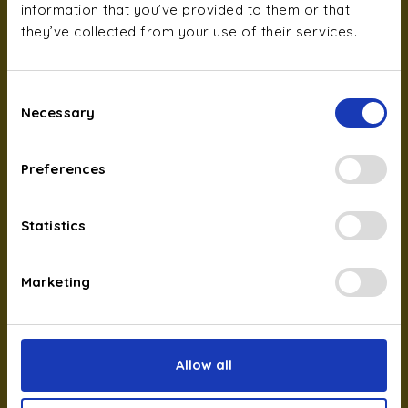
information that you’ve provided to them or that
they’ve collected from your use of their services.
Consent
Necessary
Selection
Preferences
Quelles sont les
Statistics
subventions
disponibles ?
L’État luxembourgeois soutient les propriétaires qui
Marketing
investissent dans une installation photovoltaïque à
travers le programme
Klimabonus
, qui contribue
aux objectifs nationaux de décarbonation.
Allow all
Pour être éligible, l’installation doit :