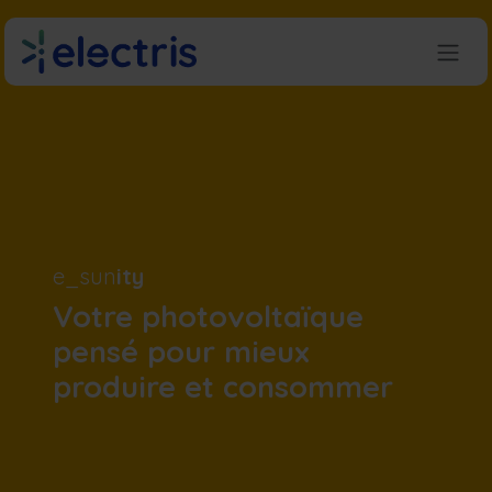
Se rendre au contenu
e_sun
ity
Votre photovoltaïque
pensé pour mieux
produire et consommer