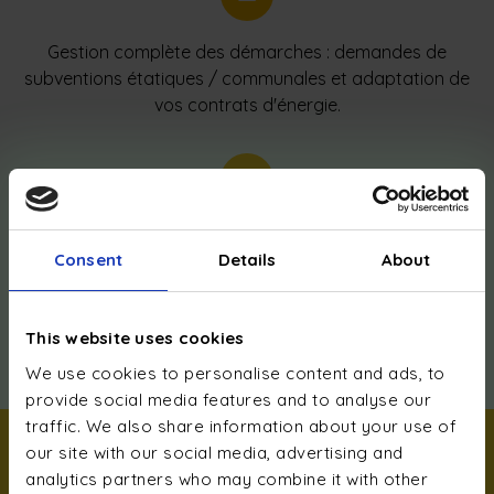
Gestion complète des démarches : demandes de
subventions étatiques / communales et adaptation de
vos contrats d'énergie.
L’électricité produite et non consommée peut être
Consent
Details
About
valorisée via les
tarifs d’injection Enovos
. e
lectris vous
conseille afin d’optimiser votre installation et votre
autoconsommation.
This website uses cookies
We use cookies to personalise content and ads, to
provide social media features and to analyse our
traffic. We also share information about your use of
our site with our social media, advertising and
analytics partners who may combine it with other