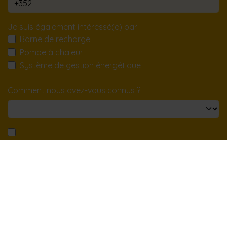
Je suis également intéressé(e) par
Borne de recharge
Pompe à chaleur
Système de gestion énergétique
Comment nous avez-vous connus ?
En cochant cette case, vous acceptez notre
politique de
respect de la vie privée
Envoyer